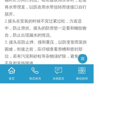
顺时针方向拧到位。在衔接农用水带时，还需
将水带理直，以防农用水带扭转而使接口自行
脱开。
2.接头在安装的时候不宜过紧过松，力道适
中，防止滑丝。接头的防滑垫一定要和螺纹吻
合，防止出现漏水的情况。
3..接头应防止摔、撞和重压，以防变形而装拆
困难，衔接之前，应仔细查看滑槽和密封部
位，若有污泥和砂粒等杂物须铲除，避免密封
不良和装拆困难。
首页
电话咨询
在线留言
微信咨询
相关标签：
农田金属摇臂喷枪
,
金属摇臂喷头
,
喷
灌机
,
铝制水带接头
,
上一条：
广东ZP-6N-1喷灌机
下一条：
广东喉箍