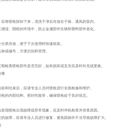
，应将喷枪拆卸下来，清洗干净后存放在干燥、通风的室内。
在潮湿、阴暗的环境中，防止金属部件生锈和塑料部件老化。
件分类存放，便于下次使用时快速组装。
名称或编号，方便识别和管理。
定期检查喷枪部件是否完好，如有损坏或丢失应及时补充或更换。
检修
始前和结束后，应请专业人员对喷枪进行全面检修和维护。
喷枪的内部结构、密封性能等，确保喷枪处于良好状态。
：
如发现喷枪出现故障或异常现象，应及时停机检查并排查原因。
复的故障，应请专业人员进行修复，避免因操作不当导致故障扩大。
项