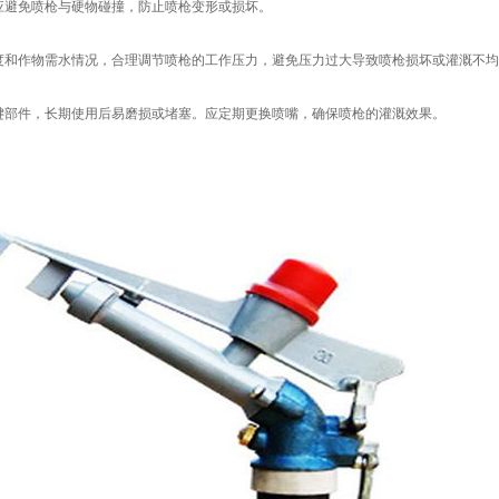
应避免喷枪与硬物碰撞，防止喷枪变形或损坏。
度和作物需水情况，合理调节喷枪的工作压力，避免压力过大导致喷枪损坏或灌溉不均
键部件，长期使用后易磨损或堵塞。应定期更换喷嘴，确保喷枪的灌溉效果。