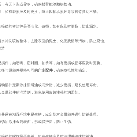
活，有无卡滞或异响，确保摇臂能够顺畅摆动。
损，如有磨损应及时更换，防止因轴承损坏导致摇臂摆动不畅。
连接处的密封件是否老化、破损，如有应及时更换，防止漏水。
清水冲洗喷枪整体，去除表面的泥土、化肥残留等污物，防止腐蚀。
润滑
易损件，如喷嘴、密封圈、轴承等，如有磨损或损坏应及时更换。
选择与原部件规格相同的
广东配件
，确保喷枪性能稳定。
运动部件定期涂抹润滑油或润滑脂，减少磨损，延长使用寿命。
合金属部件的润滑剂，避免使用腐蚀性强的润滑剂。
期暴露在潮湿环境中易生锈，应定期对金属部件进行防锈处理。
防锈油涂抹金属表面，形成保护层，防止生锈。
连接处的螺纹是否生锈，如有生锈应及时清理并涂抹防锈油。