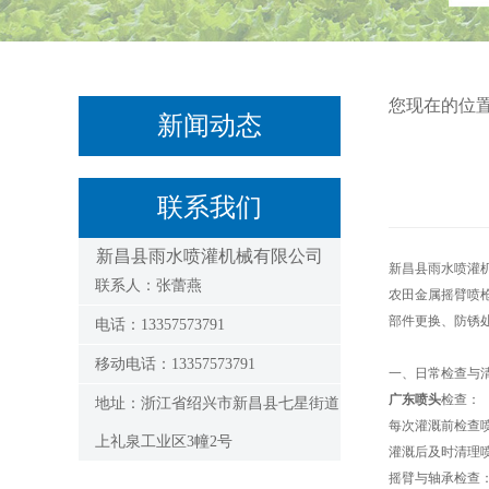
您现在的位
新闻动态
联系我们
新昌县雨水喷灌机械有限公司
新昌县雨水喷灌
联系人：张蕾燕
农田金属摇臂喷
部件更换、防锈
电话：13357573791
移动电话：13357573791
一、日常检查与
广东喷头
检查：
地址：浙江省绍兴市新昌县七星街道
每次灌溉前检查
上礼泉工业区3幢2号
灌溉后及时清理
摇臂与轴承检查