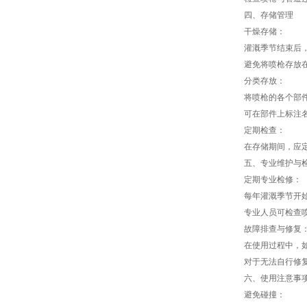
四、存储管理
干燥存储：
灌溉季节结束后
避免将喷枪存放
分类存放：
将喷枪的各个部
可在部件上标注
定期检查：
在存储期间，应
五、专业维护与
定期专业检修：
每年灌溉季节开
专业人员可检查
故障排查与修复
在使用过程中，
对于无法自行修
六、使用注意事
避免碰撞：