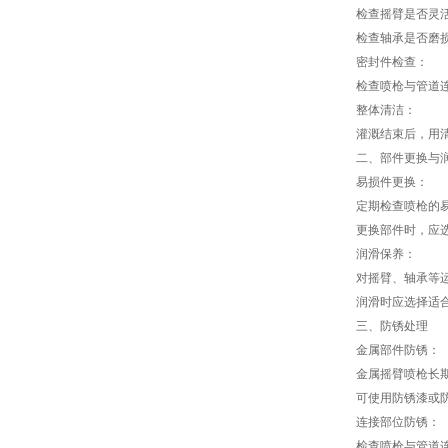
检查摇臂是否灵
检查轴承是否磨
密封件检查：
检查喷枪与管道
整体清洁：
灌溉结束后，用
二、部件更换与
易损件更换：
定期检查喷枪的
更换部件时，应
润滑保养：
对摇臂、轴承等
润滑时应选择适
三、防锈处理
金属部件防锈：
金属摇臂喷枪长
可使用防锈漆或
连接部位防锈：
检查喷枪与管道