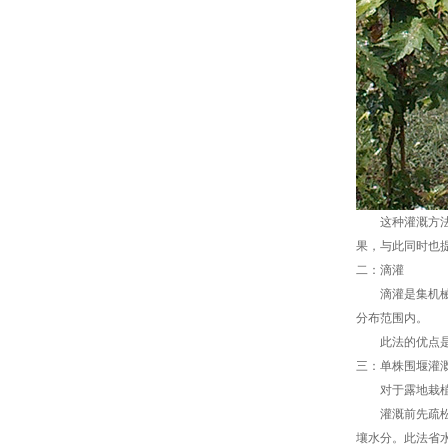
这种灌溉方法基
果，与此同时也
二：滴灌
滴灌是集机械化
分布范围内。
此法的优点是可
三：单株围堰灌
对于露地栽植的
灌溉前先疏松盘
壤水分。此法省