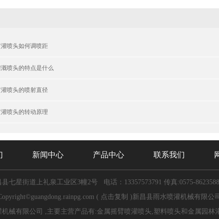
喷灌喷头如何调喷距
灌溉喷头的特点是什么
喷灌喷头的喷射直径
喷灌喷头的转动原理
们
新闻中心
产品中心
联系我们
昌县七星街道上礼泉工业区3幢2号
电话：13357573791
传真:0575-862358
Copyright©
guangdong.rainpg.com
(
点击复制
)新昌县雨水喷灌机械有限公
机械有限公司 ,主要主营产品有:金属摇臂喷灌喷头,塑料喷头和金属园林