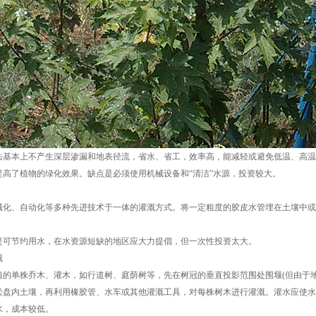
本上不产生深层渗漏和地表径流，省水、省工，效率高，能减轻或避免低温、高温
提高了植物的绿化效果。缺点是必须使用机械设备和“清洁”水源，投资较大。
、自动化等多种先进技术于一体的灌溉方式。将一定粗度的胶皮水管埋在土壤中或
节约用水，在水资源短缺的地区应大力提倡，但一次性投资太大。
溉
单株乔木、灌木，如行道树、庭荫树等，先在树冠的垂直投影范围处围堰(但由于地面
内土壤，再利用橡胶管、水车或其他灌溉工具，对每株树木进行灌溉。灌水应使水
水，成本较低。