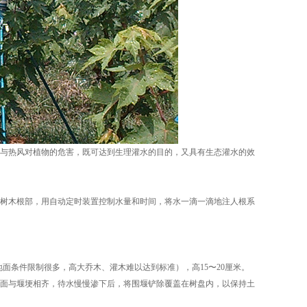
与热风对植物的危害，既可达到生理灌水的目的，又具有生态灌水的效
树木根部，用自动定时装置控制水量和时间，将水一滴一滴地注人根系
条件限制很多，高大乔木、灌木难以达到标准），高15〜20厘米。
面与堰埂相齐，待水慢慢渗下后，将围堰铲除覆盖在树盘内，以保持土