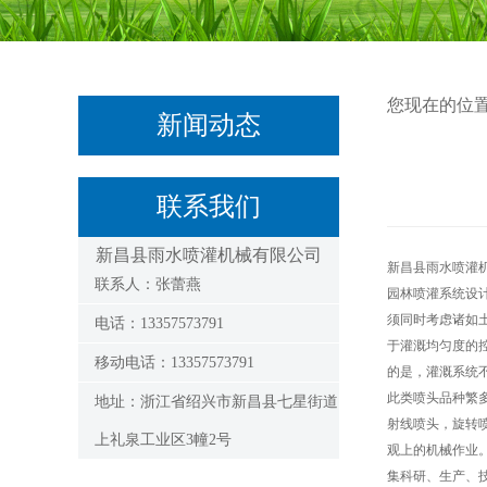
您现在的位
新闻动态
联系我们
新昌县雨水喷灌机械有限公司
新昌县雨水喷灌
联系人：张蕾燕
园林喷灌系统设
须同时考虑诸如
电话：13357573791
于灌溉均匀度的
移动电话：13357573791
的是，灌溉系统
此类喷头品种繁多
地址：浙江省绍兴市新昌县七星街道
射线喷头，旋转
上礼泉工业区3幢2号
观上的机械作业
集科研、生产、技