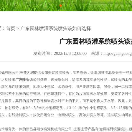
置：
首页
>
广东园林喷灌系统喷头该如何选择
广东园林喷灌系统喷头该
发布时间：2022/12/8 12:08:00
来源：http://guangdong.
机械有限公司 免费为您提供
金属摇臂喷灌喷头
，塑料喷头，金属园林灌溉喷头等一些
计之初喷灌
广东喷头
该如何选择，选择喷头时，除需考虑其本身的性能，如喷头的工作
土壤的允许喷灌强度、地块大小形状、水源条件、用户要求等因素。另外，同一工程或
控制和整个系统的运行管理。在已建项目中，有的为片面追求水景效果，安装了各种性
不是喷泉，其目的是为了弥补植物需水时空上的不足，而不是创作人工水景。因此，只
，按射程分，有0.6～5.8米的小射程喷头，4.3～9.1米的中小射程喷头，8.5～15
喷头，射线旋转喷头；按使用场合分，有园林喷头，高尔夫喷头等等。这些喷头均可在
。
术服务为一体的新昌县雨水喷灌机械有限公司 ,主要主营产品有:金属摇臂喷灌喷头,