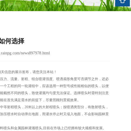
如何选择
rainpg.com/news897978.html
相关信息的展示发布，请您关注本站！
压力、流量、射程、组合喷灌强度、喷洒扇形角度可否调节之外，还必
一个工程的同一轮灌组中，应该选用一种型号或性能相似的喷头，以便
能截然不同的喷头，致使灌溉均匀度无法保证。选择喷头时需特别注意
能在首先满足需水的前提下，尽量照顾到景观效果。
.9米的中等射程喷头，20米以上的大射程喷头；按喷洒类型分，有散射喷头，
加压喷水时自动弹出地面，而灌水停止时又缩入地面，不会影响园林景
塑料喷头和金属园林灌溉喷头,目前在市场上已经拥有较大规模和发展。