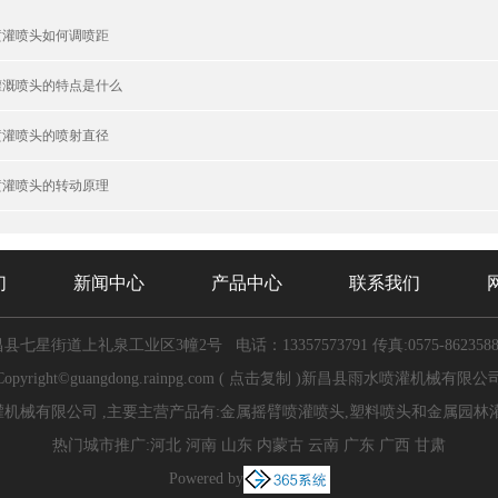
喷灌喷头如何调喷距
灌溉喷头的特点是什么
喷灌喷头的喷射直径
喷灌喷头的转动原理
们
新闻中心
产品中心
联系我们
昌县七星街道上礼泉工业区3幢2号
电话：13357573791
传真:0575-862358
Copyright©
guangdong.rainpg.com
(
点击复制
)新昌县雨水喷灌机械有限公
机械有限公司 ,主要主营产品有:金属摇臂喷灌喷头,塑料喷头和金属园林
热门城市推广:
河北
河南
山东
内蒙古
云南
广东
广西
甘肃
Powered by