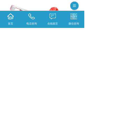
首页
电话咨询
在线留言
微信咨询
集科研、生产、技术服务为一体的新昌县雨水
喷灌机械有限公司 ,主要主营产品有:金属摇臂
喷灌喷头,塑料喷头和金属园林灌溉喷头,目前在
市场上已经拥有较大规模和发展。
相关标签：
金属果园灌溉喷头
,
金属果园灌溉喷
头厂家
,
新昌金属果园灌溉喷头
,
金属摇臂喷灌喷